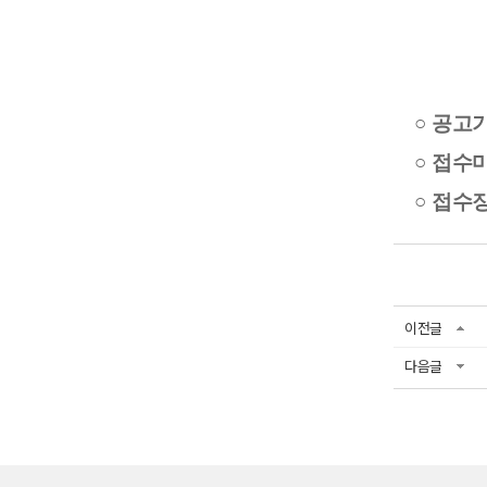
○ 공고기
○
접수마감 
○
접수장
이전글
다음글