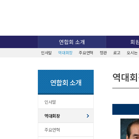
연합회 소개
회
인사말
역대회장
주요연혁
정관
로고
오시는
역대회
연합회 소개
인사말
역대회장
주요연혁