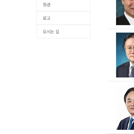
정관
로고
오시는 길