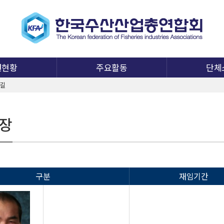
원현황
주요활동
단체
 길
장
구분
재임기간