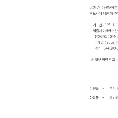
2025년 수산업·어
후보자에 대한 의견
- 기 간 : `25. 1. 17
- 제출처 : 해양수
· 전화번호 : 044-2
· 이메일 :
aqua_f
· 팩스 : 044-200-
※ 첨부 명단은 후
이전글
추석 
다음글
제14